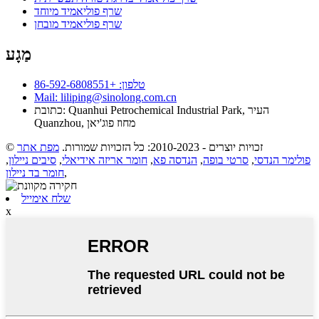
שרף פוליאמיד מיוחד
שרף פוליאמיד מובחן
מַגָע
טלפון: +86-592-6808551
Mail: liliping@sinolong.com.cn
כתובת: Quanhui Petrochemical Industrial Park, העיר
Quanzhou, מחוז פוג'יאן
© זכויות יוצרים - 2010-2023: כל הזכויות שמורות.
מפת אתר
פולימר הנדסי
,
סרטי בופה
,
הנדסה פא
,
חומר אריזה אידיאלי
,
סיבים ניילון
,
,
חומר בד ניילון
שלח אימייל
x