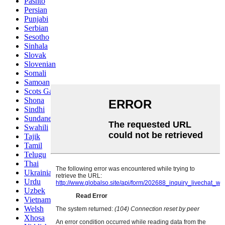
Pashto
Persian
Punjabi
Serbian
Sesotho
Sinhala
Slovak
Slovenian
Somali
Samoan
Scots Gaelic
Shona
Sindhi
Sundanese
Swahili
Tajik
Tamil
Telugu
Thai
Ukrainian
Urdu
Uzbek
Vietnamese
Welsh
Xhosa