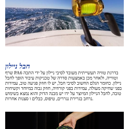
חבל ניילון
שרף PA6 בדרגת טוויה תעשייתית מעובד לסיבי ניילון על ידי התכה
וטווייה, ולאחר מכן באמצעות סדרה של טכניקות עיבוד הופך לחבל
ניילון. כחומר הגלם החשוב לסיבי חבל, יש לו חוזק פגיעה טוב, עמידות
בפני שחיקה מעולה, עמידות בפני קורוזיה, חוזק גבוה במיוחד וקשיחות
טובה, לחבל הניילון המיוצר על ידו יש מבנה הדוק והוא נמצא בשימוש
נרחב בגרירת נגררים, טיפוס, כבלים ו סצנות אחרות.