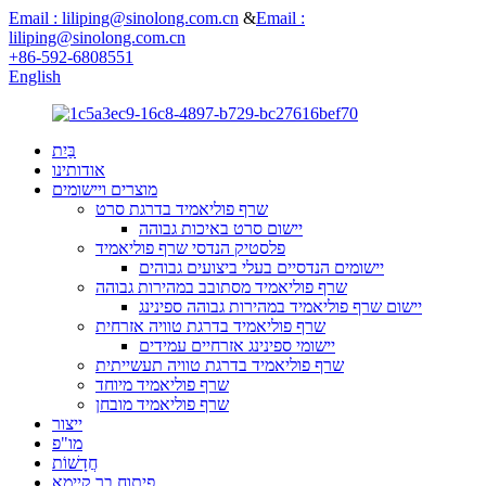
Email : liliping@sinolong.com.cn
&
Email :
liliping@sinolong.com.cn
+86-592-6808551
English
בַּיִת
אודותינו
מוצרים ויישומים
שרף פוליאמיד בדרגת סרט
יישום סרט באיכות גבוהה
פלסטיק הנדסי שרף פוליאמיד
יישומים הנדסיים בעלי ביצועים גבוהים
שרף פוליאמיד מסתובב במהירות גבוהה
יישום שרף פוליאמיד במהירות גבוהה ספינינג
שרף פוליאמיד בדרגת טוויה אזרחית
יישומי ספינינג אזרחיים עמידים
שרף פוליאמיד בדרגת טוויה תעשייתית
שרף פוליאמיד מיוחד
שרף פוליאמיד מובחן
ייצור
מו"פ
חֲדָשׁוֹת
פיתוח בר קיימא