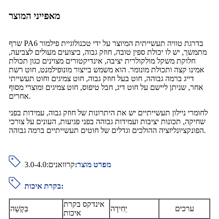
מאפייני המוצר
שרף PA6 בדרגת טוויה תעשייתית המיוצר על ידי טכנולוגיית פילמור
מתמשך, יש לו יכולת ספין טובה, חוזק גבוה, ביצועים מעולים לצביעה,
חלוקת משקל מולקולרית יציבה, אינדיקטורים מצוינים כגון תכולת
אמינו קצה ותכולת מונומר. הוא משמש בייצור מונופילמנט, חוט רשת
דייג ברמה גבוהה, חוט בעל חוזק גבוה, חוט צמיגים וחוט תעשייתי
אחר, שניתן ליישם על חוט דיג, חבל טיפוס, חוט צמיגים ומוצרי מסוף
אחרים.
לחומרי ניילון תעשייתיים יש את היתרונות של חוזק גבוה, עמידות בפני
שחיקה, תכונות יציבות ועמידות גבוהה בפני פגיעות, העונים על צורכי
הפונקציונליזציה ההולכים וגדלים של חוטים תעשייתיים ברמה גבוהה.
מפרט מוצר:
קרוואנים:3.0-4.0
בקרת איכות:
אינדקס בקרת
ערכים
יְחִידָה
בַּקָשָׁה
איכות