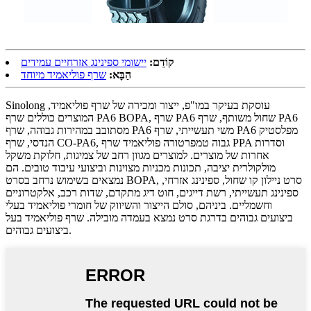
קוֹדֵם:
יישומי ספינינג אזרחיים עמידים
הַבָּא:
שרף פוליאמיד מיוחד
Sinolong עוסקת בעיקר במו"פ, ייצור ומכירה של שרף פוליאמיד,
המוצרים כוללים שרף PA6 BOPA, שרף PA6 שחול משותף, שרף PA6
מסתובב במהירות גבוהה, שרף PA6 משי תעשייתי, שרף PA6 מפלסטיק
הנדסי, שרף CO-PA6, גבוה טמפרטורה פוליאמיד שרף PPA וסדרות
אחרות של מוצרים. למוצרים מגוון רחב של צמיגות, חלוקת משקל
מולקולרית יציבה, תכונות מכניות מצוינות וביצועי עיבוד טובים. הם
נמצאים בשימוש נרחב בסרט BOPA, סרט ניילון קו שחול, ספינינג אזרחי,
ספינינג תעשייתי, רשת דייגים, חוט דיג מתקדם, שדות רכב, אלקטרוניים
וחשמליים. ביניהם, סולם הייצור והשיווק של חומרי פוליאמיד בעלי
ביצועים גבוהים בדרגת סרט נמצא בעמדה מובילה. שרף פוליאמיד בעל
ביצועים גבוהים.