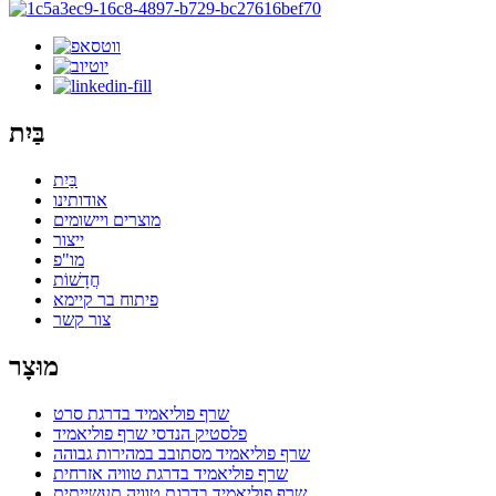
בַּיִת
בַּיִת
אודותינו
מוצרים ויישומים
ייצור
מו"פ
חֲדָשׁוֹת
פיתוח בר קיימא
צור קשר
מוּצָר
שרף פוליאמיד בדרגת סרט
פלסטיק הנדסי שרף פוליאמיד
שרף פוליאמיד מסתובב במהירות גבוהה
שרף פוליאמיד בדרגת טוויה אזרחית
שרף פוליאמיד בדרגת טוויה תעשייתית