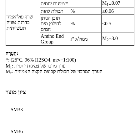
M
±0.07
צמיגות יחסית*
1
≤0.06
%
תכולת לחות
שרף פוליאמיד
תוכן הניתן
בדרגת טוויה
≤0.5
%
לחילוץ מים
תעשייתית
חמים
Amino End
M
±3.0
ממול/ק"ג
2
Group
הֶעָרָה:
*: (25℃, 96% H2SO4, m:v=1:100)
M₁: ערך מרכז של צמיגות יחסית
M₂: הערך המרכזי של תכולת קבוצת הקצה האמינית
ציון מוצר
SM33
SM36