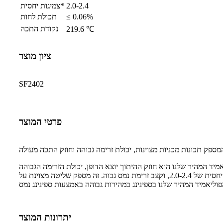
2.0-2.4
צמיגות יחסית*
≤ 0.06%
תכולת לחות
נקודת התכה
219.6 ℃
ציון מוצר
SF2402
פרטי המוצר
ד המהיר שלנו הוא חוזק ההיתוך יוצא הדופן, יכולת הזרימה הגבוהה
והיציבות המצוינת שלו. זה הופך אותו לבחירה אידיאלית עבור תהליכי ספינינג במהירות גבוהה הדורשים איכות וביצועים מעולים. יש לו צמיגות יחסית של 2.0-2.4, וקצב זרימת נמס גבוה. זה מספק שליטה מצוינת על
יתרונות המוצר