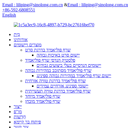
Email : liliping@sinolong.com.cn
&
Email : liliping@sinolong.com.cn
+86-592-6808551
English
בַּיִת
אודותינו
מוצרים ויישומים
שרף פוליאמיד בדרגת סרט
יישום סרט באיכות גבוהה
פלסטיק הנדסי שרף פוליאמיד
יישומים הנדסיים בעלי ביצועים גבוהים
שרף פוליאמיד מסתובב במהירות גבוהה
יישום שרף פוליאמיד במהירות גבוהה ספינינג
שרף פוליאמיד בדרגת טוויה אזרחית
יישומי ספינינג אזרחיים עמידים
שרף פוליאמיד בדרגת טוויה תעשייתית
שרף פוליאמיד מיוחד
שרף פוליאמיד מובחן
ייצור
מו"פ
חֲדָשׁוֹת
פיתוח בר קיימא
צור קשר