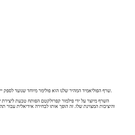
שרף הפוליאמיד המהיר שלנו הוא פולימר מיוחד שנועד לספק ייצור חוטים יוצא דופן עבור יישומי טקסטיל ותעשייתיים. זהו חומר חצי גבישי המספק תכונות מכניות מצוינות, יכולת זרימה גבוהה וחוזק התכה מעולה.
השרף מיוצר על ידי פילמור קפרולקטם הפותח טבעת ליצירת שר