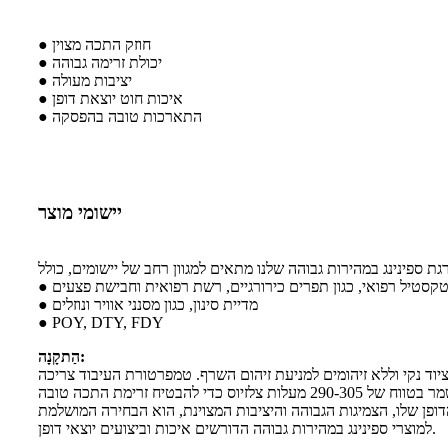
● חוזק התכה מצוין
● יכולת זרימה גבוהה
● יציבות מעולה
● איכות חוט יוצאת דופן
● התארכות טובה בהפסקה
יישומי מוצר
 טקסטיל רפואי, כגון תפרים כירורגיים, רשת רפואית וחבישת פצעים
● מדיית סינון, כגון מסנני אוויר ונוזלים
● POY, DTY, FDY
הַתקָנָה:
יוד נקי וללא זיהומים למניעת זיהום השרף. טמפרטורת העיבוד צריכה
דופן שלו, הצמיגות הגבוהה והיציבות המצוינת, הוא הבחירה המושלמת
למוצרי ספינינג במהירות גבוהה הדורשים איכות וביצועים יוצאי דופן.