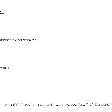
פירוט מוצר שרף ניילון 6 הנדסי פלסטיק נמצא בשימוש נרחב ב...
מאפייני המוצר במהירות גבוהה שרף ניילון 6 ספינינג במהירות גבוהה באמצעות היתוך e ...
מאפייני המוצר שרף פוליאמיד בדרגת טוויה אזרחית המשמש בייצור...
סיבים מעולה ליישומי טקסטיל ותעשייתיים. עם חוזק ההיתוך יוצא הדופן, ה