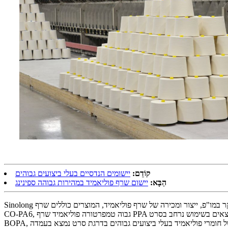
קוֹדֵם:
יישומים הנדסיים בעלי ביצועים גבוהים
הַבָּא:
יישום שרף פוליאמיד במהירות גבוהה ספינינג
Sinolong עוסקת בעיקר במו"פ, ייצור ומכירה של שרף פוליאמיד, המוצרים כוללים שרף PA6 BOPA, שרף PA6 שחול משותף, שרף PA6 מסתובב במהירות גבוהה, שרף PA6 משי תעשייתי, שרף PA6 מפלסטיק הנדסי, שרף
CO-PA6, גבוה טמפרטורה פוליאמיד שרף PPA וסדרות אחרות של מוצרים. למוצרים מגוון רחב של צמיגות, חלוקת משקל מולקולרית יציבה, תכונות מכניות מצוינות וביצועי עיבוד טובים. הם נמצאים בשימוש נרחב בסרט
BOPA, סרט ניילון קו שחול, ספינינג אזרחי, ספינינג תעשייתי, רשת דייגים, חוט דיג מתקדם, שדות רכב, אלקטרוניים וחשמליים. ביניהם, סולם הייצור והשיווק של חומרי פוליאמיד בעלי ביצועים גבוהים בדרגת סרט נמצא בעמדה