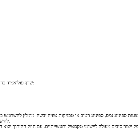
שרף פוליאמיד בדרגת ספינינג במהירות גבוהה שלנו מתאים למגוון רחב של יישומים, כולל:
●
ות ספינינג נמס, ספינינג רטוב או טכניקות טוויה יבשה. מומלץ להשתמש בצ
להישמר בטווח של 290-305 מעלות צלזיוס כדי להבטיח זרימת התכה טובה.
ייצור סיבים מעולה ליישומי טקסטיל ותעשייתיים. עם חוזק ההיתוך יוצא ה